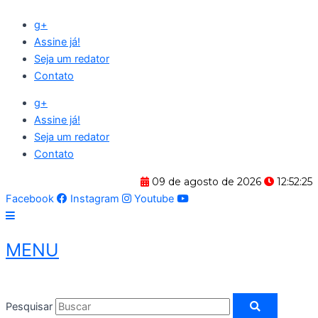
Ir
g+
para
Assine já!
o
Seja um redator
conteúdo
Contato
g+
Assine já!
Seja um redator
Contato
09 de agosto de 2026
12:52:26
Facebook
Instagram
Youtube
MENU
Pesquisar