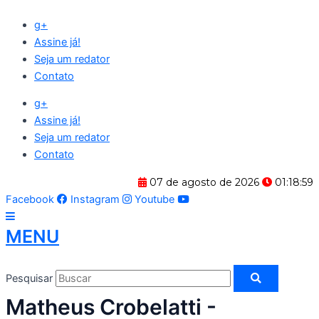
Ir
g+
para
Assine já!
o
Seja um redator
conteúdo
Contato
g+
Assine já!
Seja um redator
Contato
07 de agosto de 2026
01:18:59
Facebook
Instagram
Youtube
MENU
Pesquisar
Matheus Crobelatti -