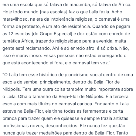
era uma escola que só falava de macumba, só falava de África.
Hoje todo mundo [nas escolas] faz o que Laíla fazia. Acho
maravilhoso, na era da intolerância religiosa, o carnaval é uma
forma de protesto, é um ato de resistência. Quando se pegam
as 12 escolas [do Grupo Especial] e dez estão com enredo de
temática África, trazendo religiosidade para a avenida, muita
gente está reclamando. Ah! é só enredo afro, é só orixá. Não,
isso é maravilhoso. Essas pessoas não estão enxergando o
que está acontecendo aí fora, e o carnaval tem voz.”
“O Laíla tem esse histórico de pioneirismo social dentro de uma
escola de samba, principalmente, dentro da Beija-Flor de
Nilópolis. Tem uma outra coisa também muito importante sobre
o Laíla. Olha o tamanho da Beija-Flor de Nilópolis. É a terceira
escola com mais títulos no carnaval carioca. Enquanto o Laíla
esteve na Beija-Flor, ele tinha todas as ferramentas e carta
branca para trazer quem ele quisesse e sempre trazia artistas
profissionais novos, desconhecidos. Ele nunca fez questão,
nunca quis trazer medalhões para dentro da Beija-Flor. Tanto