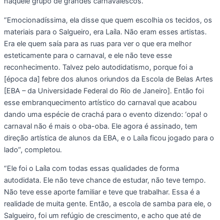
naquele grupo de grandes carnavalescos.
“Emocionadíssima, ela disse que quem escolhia os tecidos, os
materiais para o Salgueiro, era Laíla. Não eram esses artistas.
Era ele quem saía para as ruas para ver o que era melhor
esteticamente para o carnaval, e ele não teve esse
reconhecimento. Talvez pelo autodidatismo, porque foi a
[época da] febre dos alunos oriundos da Escola de Belas Artes
[EBA – da Universidade Federal do Rio de Janeiro]. Então foi
esse embranquecimento artístico do carnaval que acabou
dando uma espécie de crachá para o evento dizendo: ‘opa! o
carnaval não é mais o oba-oba. Ele agora é assinado, tem
direção artística de alunos da EBA, e o Laíla ficou jogado para o
lado”, completou.
“Ele foi o Laíla com todas essas qualidades de forma
autodidata. Ele não teve chance de estudar, não teve tempo.
Não teve esse aporte familiar e teve que trabalhar. Essa é a
realidade de muita gente. Então, a escola de samba para ele, o
Salgueiro, foi um refúgio de crescimento, e acho que até de