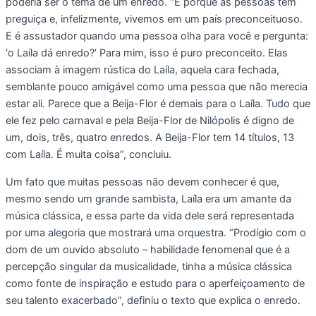
poderia ser o tema de um enredo. “É porque as pessoas têm
preguiça e, infelizmente, vivemos em um país preconceituoso.
E é assustador quando uma pessoa olha para você e pergunta:
‘o Laíla dá enredo?’ Para mim, isso é puro preconceito. Elas
associam à imagem rústica do Laíla, aquela cara fechada,
semblante pouco amigável como uma pessoa que não merecia
estar ali. Parece que a Beija-Flor é demais para o Laíla. Tudo que
ele fez pelo carnaval e pela Beija-Flor de Nilópolis é digno de
um, dois, três, quatro enredos. A Beija-Flor tem 14 títulos, 13
com Laíla. É muita coisa”, concluiu.
Um fato que muitas pessoas não devem conhecer é que,
mesmo sendo um grande sambista, Laíla era um amante da
música clássica, e essa parte da vida dele será representada
por uma alegoria que mostrará uma orquestra. “Prodígio com o
dom de um ouvido absoluto – habilidade fenomenal que é a
percepção singular da musicalidade, tinha a música clássica
como fonte de inspiração e estudo para o aperfeiçoamento de
seu talento exacerbado”, definiu o texto que explica o enredo.