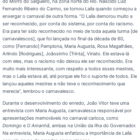
do Morro do Salgueiro, na zona norte do Rio. Nascido Luiz
Fernando Ribeiro do Carmo, se tornou Laíla quando começou a
enxergar o carnaval de outra forma. “O Laíla demorou muito a
ser reconhecido, por conta do sistema, por conta do racismo.
Era para ter sido reconhecido no meio de toda aquela turma [de
carnavalescos], que foi lançada no final da década de 60,
como [Fernando] Pamplona, Maria Augusta, Rosa Magalhães,
Arlindo [Rodrigues], Joãosinho [Trinta], Viriato. Ele estava lá
com eles, mas o racismo não deixou ele ser reconhecido. Era
muito mais interessante, com respeito a todos esses mestres,
mas o Laíla estava ali, até porque ele foi o suporte de todos. Ele
lançou aqueles mestres e não teve o reconhecimento que
merecia”, lembrou o carnavalesco.
Durante o desenvolvimento do enredo, João Vitor teve uma
entrevista com Maria Augusta, carnavalesca responsável por
apresentações memoráveis no carnaval carioca, como
Domingo
e
O Amanhã
, ambas na União da Ilha do Governador.
Na entrevista, Maria Augusta enfatizou a importância de Laíla