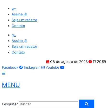
Ir
g+
para
Assine já!
o
Seja um redator
conteúdo
Contato
g+
Assine já!
Seja um redator
Contato
08 de agosto de 2026
17:21:00
Facebook
Instagram
Youtube
MENU
Pesquisar