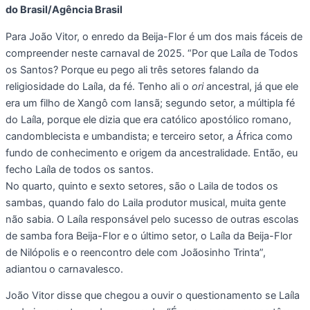
do Brasil/Agência Brasil
Para João Vitor, o enredo da Beija-Flor é um dos mais fáceis de
compreender neste carnaval de 2025. “Por que Laíla de Todos
os Santos? Porque eu pego ali três setores falando da
religiosidade do Laíla, da fé. Tenho ali o
ori
ancestral, já que ele
era um filho de Xangô com Iansã; segundo setor, a múltipla fé
do Laíla, porque ele dizia que era católico apostólico romano,
candomblecista e umbandista; e terceiro setor, a África como
fundo de conhecimento e origem da ancestralidade. Então, eu
fecho Laíla de todos os santos.
No quarto, quinto e sexto setores, são o Laila de todos os
sambas, quando falo do Laila produtor musical, muita gente
não sabia. O Laíla responsável pelo sucesso de outras escolas
de samba fora Beija-Flor e o último setor, o Laíla da Beija-Flor
de Nilópolis e o reencontro dele com Joãosinho Trinta”,
adiantou o carnavalesco.
João Vitor disse que chegou a ouvir o questionamento se Laíla