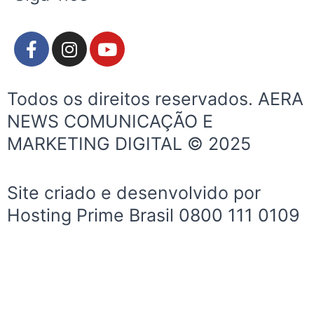
F
I
Y
a
n
o
c
s
u
e
t
t
Todos os direitos reservados. AERA
b
a
u
NEWS COMUNICAÇÃO E
o
g
b
MARKETING DIGITAL © 2025
o
r
e
k
a
-
m
Site criado e desenvolvido por
f
Hosting Prime Brasil 0800 111 0109