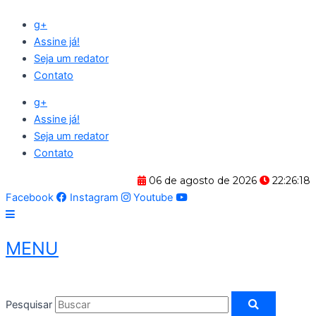
Ir
g+
para
Assine já!
o
Seja um redator
conteúdo
Contato
g+
Assine já!
Seja um redator
Contato
06 de agosto de 2026
22:26:19
Facebook
Instagram
Youtube
MENU
Pesquisar