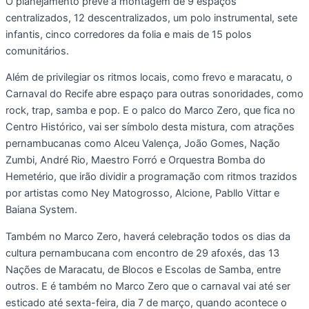
O planejamento prevê a montagem de 9 espaços
centralizados, 12 descentralizados, um polo instrumental, sete
infantis, cinco corredores da folia e mais de 15 polos
comunitários.
Além de privilegiar os ritmos locais, como frevo e maracatu, o
Carnaval do Recife abre espaço para outras sonoridades, como
rock, trap, samba e pop. E o palco do Marco Zero, que fica no
Centro Histórico, vai ser símbolo desta mistura, com atrações
pernambucanas como Alceu Valença, João Gomes, Nação
Zumbi, André Rio, Maestro Forró e Orquestra Bomba do
Hemetério, que irão dividir a programação com ritmos trazidos
por artistas como Ney Matogrosso, Alcione, Pabllo Vittar e
Baiana System.
Também no Marco Zero, haverá celebração todos os dias da
cultura pernambucana com encontro de 29 afoxés, das 13
Nações de Maracatu, de Blocos e Escolas de Samba, entre
outros. E é também no Marco Zero que o carnaval vai até ser
esticado até sexta-feira, dia 7 de março, quando acontece o