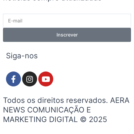
E-
mail
Inscrever
Siga-nos
F
I
Y
a
n
o
c
s
u
e
t
t
Todos os direitos reservados. AERA
b
a
u
NEWS COMUNICAÇÃO E
o
g
b
MARKETING DIGITAL © 2025
o
r
e
k
a