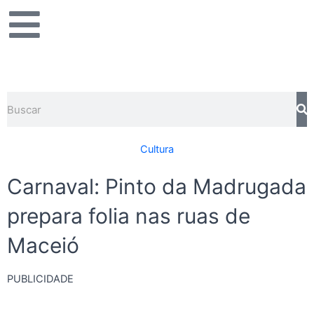
Ir
para
o
conteúdo
Pesquisar
Cultura
Carnaval: Pinto da Madrugada
prepara folia nas ruas de
Maceió
PUBLICIDADE