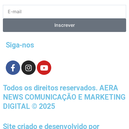
E-
mail
Inscrever
Siga-nos
F
I
Y
a
n
o
c
s
u
e
t
t
Todos os direitos reservados. AERA
b
a
u
NEWS COMUNICAÇÃO E MARKETING
o
g
b
DIGITAL © 2025
o
r
e
k
a
-
m
Site criado e desenvolvido por
f