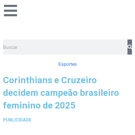
Ir
para
o
conteúdo
Pesquisar
Esportes
Corinthians e Cruzeiro
decidem campeão brasileiro
feminino de 2025
PUBLICIDADE