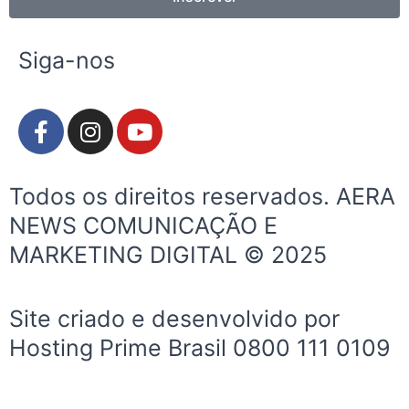
Siga-nos
F
I
Y
a
n
o
c
s
u
e
t
t
Todos os direitos reservados. AERA
b
a
u
NEWS COMUNICAÇÃO E
o
g
b
MARKETING DIGITAL © 2025
o
r
e
k
a
-
m
Site criado e desenvolvido por
f
Hosting Prime Brasil 0800 111 0109