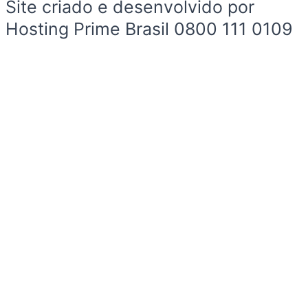
Site criado e desenvolvido por
Hosting Prime Brasil 0800 111 0109
Início
Sobre a Cidade
Política
Sobre a Cidade
Espaço Cidadão
Prefeitura
Esportes
Cultura
Início
Sobre a Cidade
Política
Sobre a Cidade
Espaço Cidadão