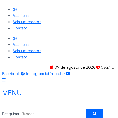
Ir
g+
para
Assine já!
o
Seja um redator
conteúdo
Contato
g+
Assine já!
Seja um redator
Contato
07 de agosto de 2026
06:24:01
Facebook
Instagram
Youtube
MENU
Pesquisar