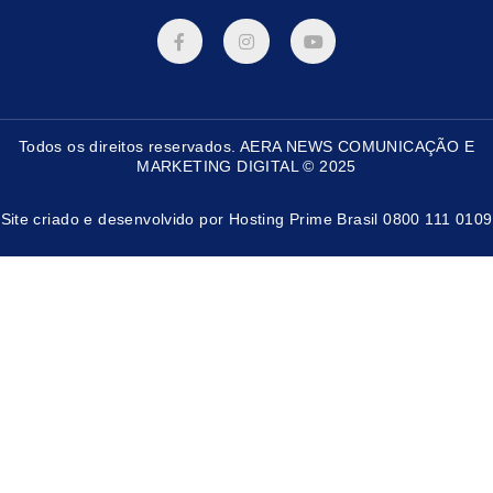
F
I
Y
a
n
o
c
s
u
e
t
t
b
a
u
o
g
b
o
r
e
Todos os direitos reservados. AERA NEWS COMUNICAÇÃO E
k
a
-
m
MARKETING DIGITAL © 2025
f
Site criado e desenvolvido por Hosting Prime Brasil 0800 111 0109