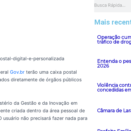
Pesquisar
Mais recen
Operação cump
tráfico de dro
Entenda o peso
2026
deral
Gov.br
terão uma caixa postal
ados diretamente de órgãos públicos
Violência cont
concedidas em
istério da Gestão e da Inovação em
mente criada dentro da área pessoal de
Câmara de Lar
O usuário não precisará fazer nada para