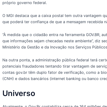
próprio governo federal.
O MGI destaca que a caixa postal tem outra vantagem que
que poderá ter confiança de que a mensagem recebida não
“À medida que o cidadão entra na ferramenta GOV.BR, auten
que informações sejam checadas neste ambiente”, diz sec
Ministério da Gestão e da Inovação nos Serviços Público
Na outra ponta, a administração pública federal terá ce
potenciais fraudadores tentando tirar vantagem de serviç
contas gov.br têm duplo fator de verificação, como a biom
(CNH) e dados bancários (internet banking ou banco cre
Universo
Atualmente, o Gov.Br contabiliza cerca de 164 milhões de