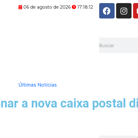
F
I
06 de agosto de 2026
17:18:12
a
n
c
s
e
t
b
a
Pesquisar
o
g
o
r
k
a
m
Últimas Notícias
ar a nova caixa postal di