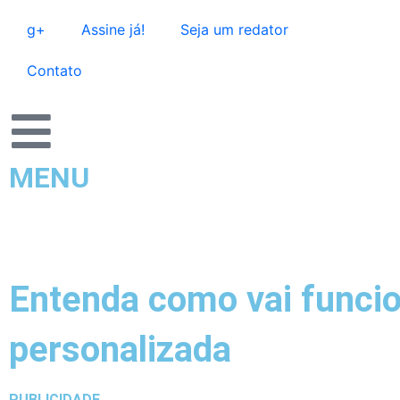
Ir
g+
Assine já!
Seja um redator
para
o
Contato
conteúdo
MENU
Entenda como vai funcion
personalizada
PUBLICIDADE