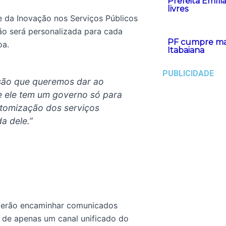
Prefeita Emíli
livres
e da Inovação nos Serviços Públicos
o será personalizada para cada
PF cumpre man
oa.
Itabaiana
PUBLICIDADE
ssão que queremos dar ao
e ele tem um governo só para
stomização dos serviços
a dele.”
oderão encaminhar comunicados
 de apenas um canal unificado do