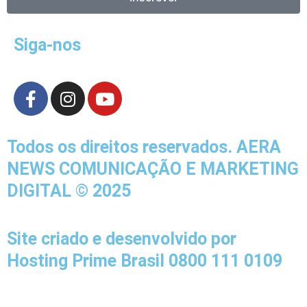
Siga-nos
F
I
Y
a
n
o
c
s
u
e
t
t
Todos os direitos reservados. AERA
b
a
u
NEWS COMUNICAÇÃO E MARKETING
o
g
b
DIGITAL © 2025
o
r
e
k
a
-
m
Site criado e desenvolvido por
f
Hosting Prime Brasil 0800 111 0109