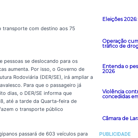
Eleições 2026
o transporte com destino aos 75
Operação cump
tráfico de dro
de pessoas se deslocando para os
Entenda o peso
cas aumenta. Por isso, o Governo de
2026
tura Rodoviária (DER/SE), irá ampliar a
navalesco. Para que o passageiro já
Violência cont
ito dias, o DER/SE informa que
concedidas em
28, até a tarde da Quarta-feira de
 fazem o transporte público
Câmara de Lar
gipanos passará de 603 veículos para
PUBLICIDADE