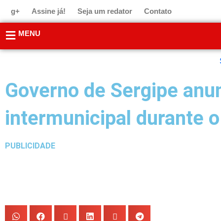
Ir
g+
Assine já!
Seja um redator
Contato
para
o
MENU
conteúdo
Governo de Sergipe anun
intermunicipal durante o
PUBLICIDADE