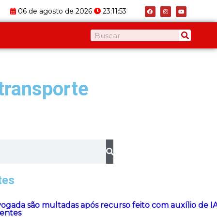
F
I
Y
06 de agosto de 2026
23:11:53
a
n
o
c
s
u
e
t
t
b
a
u
o
g
b
Pesquisar
o
r
e
k
a
m
transporte
tes
gada são multadas após recurso feito com auxílio de IA 
stentes