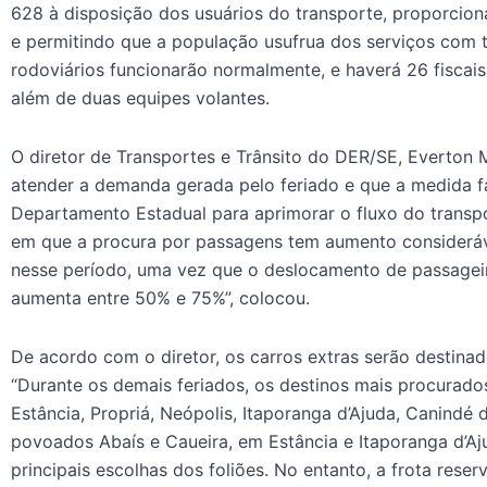
628 à disposição dos usuários do transporte, proporcio
e permitindo que a população usufrua dos serviços com t
rodoviários funcionarão normalmente, e haverá 26 fiscais
além de duas equipes volantes.
O diretor de Transportes e Trânsito do DER/SE, Everton 
atender a demanda gerada pelo feriado e que a medida fa
Departamento Estadual para aprimorar o fluxo do transpo
em que a procura por passagens tem aumento consideráv
nesse período, uma vez que o deslocamento de passageir
aumenta entre 50% e 75%”, colocou.
De acordo com o diretor, os carros extras serão destina
“Durante os demais feriados, os destinos mais procurados
Estância, Propriá, Neópolis, Itaporanga d’Ajuda, Canindé
povoados Abaís e Caueira, em Estância e Itaporanga d’Aj
principais escolhas dos foliões. No entanto, a frota reser