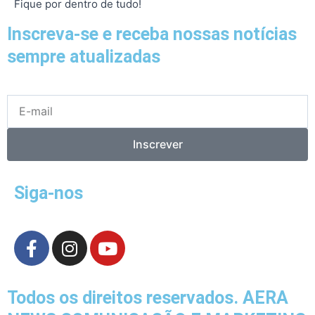
Fique por dentro de tudo!
Inscreva-se e receba nossas notícias
sempre atualizadas
E-
mail
Inscrever
Siga-nos
F
I
Y
a
n
o
c
s
u
e
t
t
Todos os direitos reservados. AERA
b
a
u