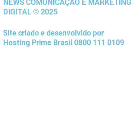
NEWS COMUNICAÇÃO E MARKETING
o
g
b
DIGITAL © 2025
o
r
e
k
a
-
m
Site criado e desenvolvido por
f
Hosting Prime Brasil 0800 111 0109