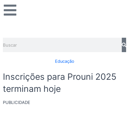
Ir
para
o
conteúdo
Pesquisar
Educação
Inscrições para Prouni 2025
terminam hoje
PUBLICIDADE