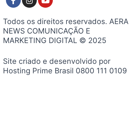
a
n
o
c
s
u
e
t
t
Todos os direitos reservados. AERA
b
a
u
NEWS COMUNICAÇÃO E
o
g
b
MARKETING DIGITAL © 2025
o
r
e
k
a
-
m
Site criado e desenvolvido por
f
Hosting Prime Brasil 0800 111 0109