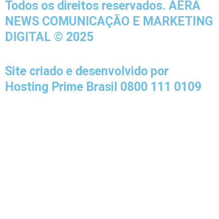
e
t
t
Todos os direitos reservados. AERA
b
a
u
NEWS COMUNICAÇÃO E MARKETING
o
g
b
DIGITAL © 2025
o
r
e
k
a
-
m
Site criado e desenvolvido por
f
Hosting Prime Brasil 0800 111 0109