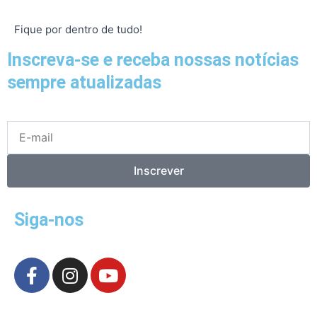
Fique por dentro de tudo!
Inscreva-se e receba nossas notícias
sempre atualizadas
E-
mail
Inscrever
Siga-nos
F
I
Y
a
n
o
c
s
u