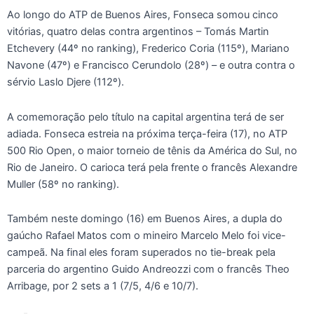
Ao longo do ATP de Buenos Aires, Fonseca somou cinco
vitórias, quatro delas contra argentinos – Tomás Martin
Etchevery (44º no ranking), Frederico Coria (115º), Mariano
Navone (47º) e Francisco Cerundolo (28º) – e outra contra o
sérvio Laslo Djere (112º).
A comemoração pelo título na capital argentina terá de ser
adiada. Fonseca estreia na próxima terça-feira (17), no ATP
500 Rio Open, o maior torneio de tênis da América do Sul, no
Rio de Janeiro. O carioca terá pela frente o francês Alexandre
Muller (58º no ranking).
Também neste domingo (16) em Buenos Aires, a dupla do
gaúcho Rafael Matos com o mineiro Marcelo Melo foi vice-
campeã. Na final eles foram superados no tie-break pela
parceria do argentino Guido Andreozzi com o francês Theo
Arribage, por 2 sets a 1 (7/5, 4/6 e 10/7).