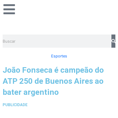
Ir
para
o
conteúdo
Pesquisar
Esportes
João Fonseca é campeão do
ATP 250 de Buenos Aires ao
bater argentino
PUBLICIDADE