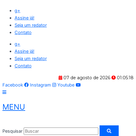
Ir
g+
para
Assine já!
o
Seja um redator
conteúdo
Contato
g+
Assine já!
Seja um redator
Contato
07 de agosto de 2026
01:05:18
Facebook
Instagram
Youtube
MENU
Pesquisar