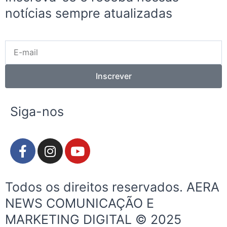
notícias sempre atualizadas
E-
mail
Inscrever
Siga-nos
F
I
Y
a
n
o
c
s
u
e
t
t
Todos os direitos reservados. AERA
b
a
u
NEWS COMUNICAÇÃO E
o
g
b
MARKETING DIGITAL © 2025
o
r
e