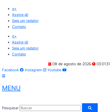
Ir
g+
para
Assine já!
o
Seja um redator
conteúdo
Contato
g+
Assine já!
Seja um redator
Contato
08 de agosto de 2026
03:01:32
Facebook
Instagram
Youtube
MENU
Pesquisar