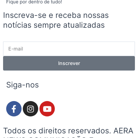
Fique por dentro de tudo!
Inscreva-se e receba nossas
notícias sempre atualizadas
E-
mail
Inscrever
Siga-nos
F
I
Y
a
n
o
c
s
u
e
t
t
Todos os direitos reservados. AERA
b
a
u