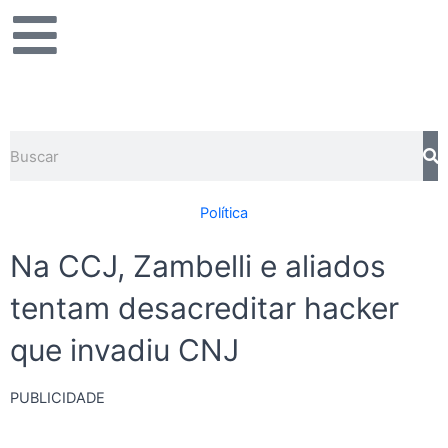
Ir
para
o
conteúdo
Pesquisar
Política
Na CCJ, Zambelli e aliados
tentam desacreditar hacker
que invadiu CNJ
PUBLICIDADE