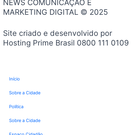
NEWS COMUNICAÇÃO E
o
g
b
MARKETING DIGITAL © 2025
o
r
e
k
a
-
m
Site criado e desenvolvido por
f
Hosting Prime Brasil 0800 111 0109
Início
Sobre a Cidade
Política
Sobre a Cidade
Espaço Cidadão