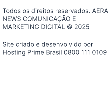
c
s
u
e
t
t
Todos os direitos reservados. AERA
b
a
u
NEWS COMUNICAÇÃO E
o
g
b
MARKETING DIGITAL © 2025
o
r
e
k
a
-
m
Site criado e desenvolvido por
f
Hosting Prime Brasil 0800 111 0109