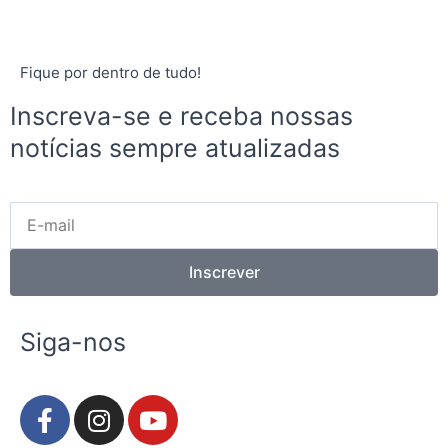
Fique por dentro de tudo!
Inscreva-se e receba nossas
notícias sempre atualizadas
E-
mail
Inscrever
Siga-nos
F
I
Y
a
n
o