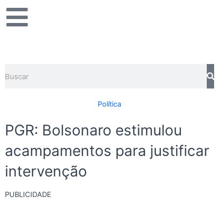
Ir
para
o
conteúdo
Pesquisar
Política
PGR: Bolsonaro estimulou
acampamentos para justificar
intervenção
PUBLICIDADE