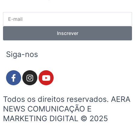
E-
mail
Inscrever
Siga-nos
F
I
Y
a
n
o
c
s
u
e
t
t
Todos os direitos reservados. AERA
b
a
u
NEWS COMUNICAÇÃO E
o
g
b
MARKETING DIGITAL © 2025
o
r
e
k
a
-
m