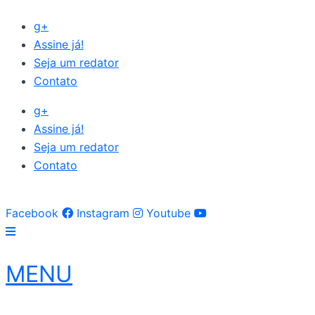
Ir
g+
para
Assine já!
o
Seja um redator
conteúdo
Contato
g+
Assine já!
Seja um redator
Contato
Facebook
Instagram
Youtube
MENU