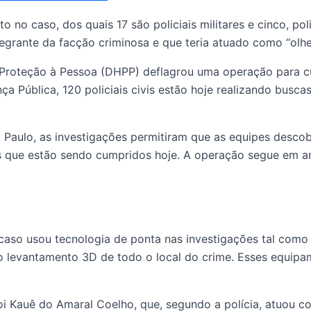
o caso, dos quais 17 são policiais militares e cinco, polic
rante da facção criminosa e que teria atuado como “olhei
e Proteção à Pessoa (DHPP) deflagrou uma operação para c
ça Pública, 120 policiais civis estão hoje realizando bus
Paulo, as investigações permitiram que as equipes descob
os que estão sendo cumpridos hoje. A operação segue em 
o caso usou tecnologia de ponta nas investigações tal co
levantamento 3D de todo o local do crime. Esses equipamen
foi Kauê do Amaral Coelho, que, segundo a polícia, atuou c