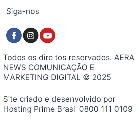
Siga-nos
F
I
Y
a
n
o
c
s
u
e
t
t
Todos os direitos reservados. AERA
b
a
u
NEWS COMUNICAÇÃO E
o
g
b
MARKETING DIGITAL © 2025
o
r
e
k
a
-
m
Site criado e desenvolvido por
f
Hosting Prime Brasil 0800 111 0109