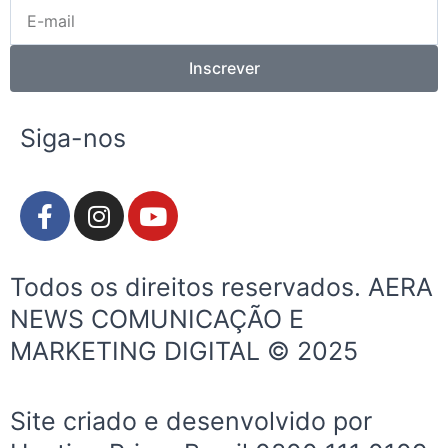
E-
mail
Inscrever
Siga-nos
F
I
Y
a
n
o
c
s
u
e
t
t
Todos os direitos reservados. AERA
b
a
u
NEWS COMUNICAÇÃO E
o
g
b
MARKETING DIGITAL © 2025
o
r
e
k
a
-
m
Site criado e desenvolvido por
f