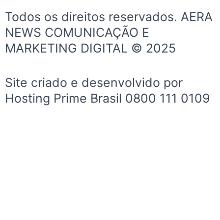
e
t
t
Todos os direitos reservados. AERA
b
a
u
NEWS COMUNICAÇÃO E
o
g
b
MARKETING DIGITAL © 2025
o
r
e
k
a
-
m
Site criado e desenvolvido por
f
Hosting Prime Brasil 0800 111 0109