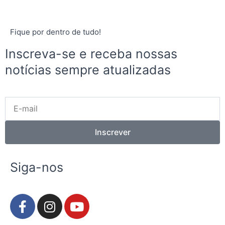
Fique por dentro de tudo!
Inscreva-se e receba nossas
notícias sempre atualizadas
E-
mail
Inscrever
Siga-nos
F
I
Y
a
n
o
c
s
u