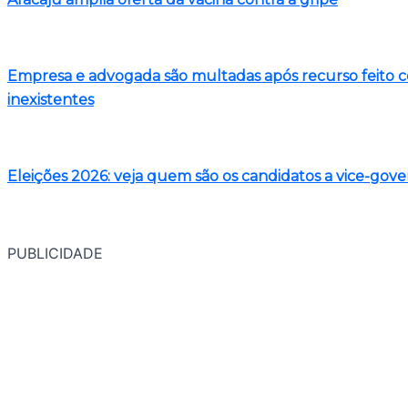
Empresa e advogada são multadas após recurso feito com 
inexistentes
Eleições 2026: veja quem são os candidatos a vice-gov
PUBLICIDADE