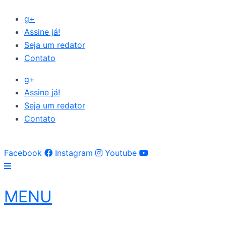
Ir
g+
para
Assine já!
o
Seja um redator
conteúdo
Contato
g+
Assine já!
Seja um redator
Contato
Facebook
Instagram
Youtube
MENU