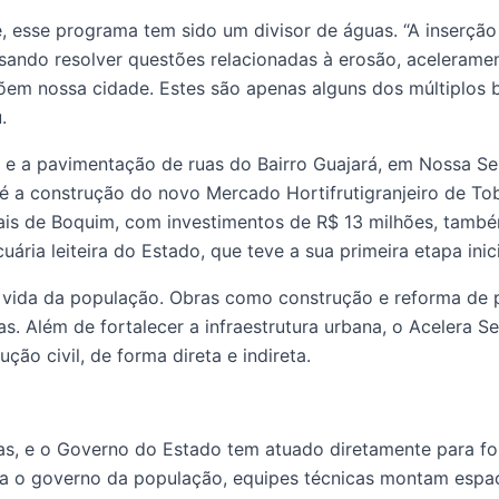
e, esse programa tem sido um divisor de águas. “A inserç
ando resolver questões relacionadas à erosão, aceleramen
em nossa cidade. Estes são apenas alguns dos múltiplos b
.
m e a pavimentação de ruas do Bairro Guajará, em Nossa S
 a construção do novo Mercado Hortifrutigranjeiro de Tobi
ais de Boquim, com investimentos de R$ 13 milhões, tamb
ria leiteira do Estado, que teve a sua primeira etapa ini
ida da população. Obras como construção e reforma de pra
tas. Além de fortalecer a infraestrutura urbana, o Acelera
ão civil, de forma direta e indireta.
as, e o Governo do Estado tem atuado diretamente para for
ima o governo da população, equipes técnicas montam espaç