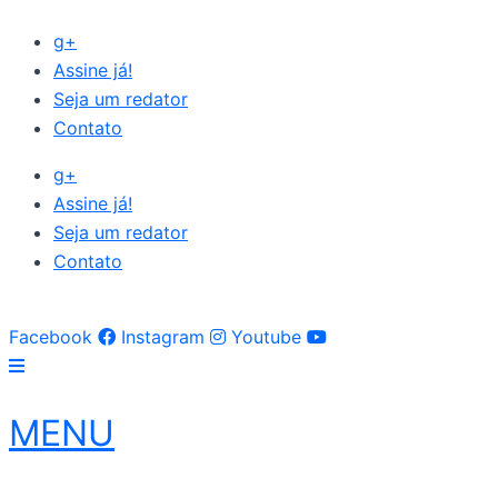
Ir
g+
para
Assine já!
o
Seja um redator
conteúdo
Contato
g+
Assine já!
Seja um redator
Contato
Facebook
Instagram
Youtube
MENU