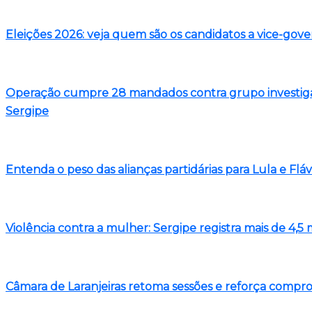
Eleições 2026: veja quem são os candidatos a vice-gov
Operação cumpre 28 mandados contra grupo investigad
Sergipe
Entenda o peso das alianças partidárias para Lula e Flá
Violência contra a mulher: Sergipe registra mais de 4,
Câmara de Laranjeiras retoma sessões e reforça comp