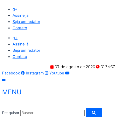
Ir
g+
para
Assine já!
o
Seja um redator
conteúdo
Contato
g+
Assine já!
Seja um redator
Contato
07 de agosto de 2026
01:34:58
Facebook
Instagram
Youtube
MENU
Pesquisar