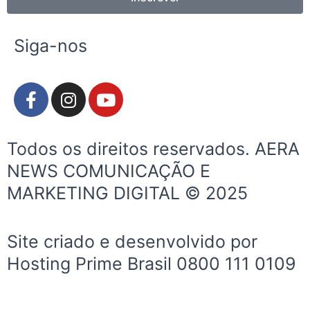
Siga-nos
F
I
Y
a
n
o
c
s
u
e
t
t
Todos os direitos reservados. AERA
b
a
u
NEWS COMUNICAÇÃO E
o
g
b
MARKETING DIGITAL © 2025
o
r
e
k
a
-
m
Site criado e desenvolvido por
f
Hosting Prime Brasil 0800 111 0109