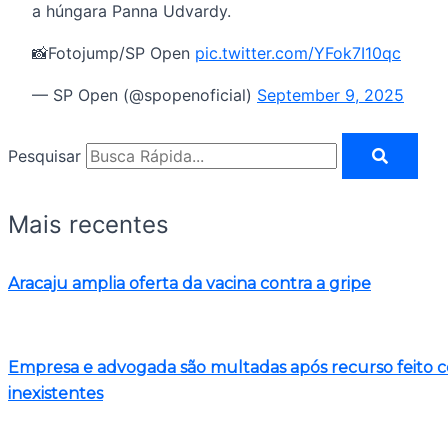
a húngara Panna Udvardy.
📸Fotojump/SP Open
pic.twitter.com/YFok7I10qc
— SP Open (@spopenoficial)
September 9, 2025
Pesquisar
Mais recentes
Aracaju amplia oferta da vacina contra a gripe
Empresa e advogada são multadas após recurso feito com 
inexistentes