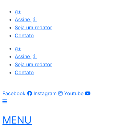
Ir
g+
para
Assine já!
o
Seja um redator
conteúdo
Contato
g+
Assine já!
Seja um redator
Contato
Facebook
Instagram
Youtube
MENU