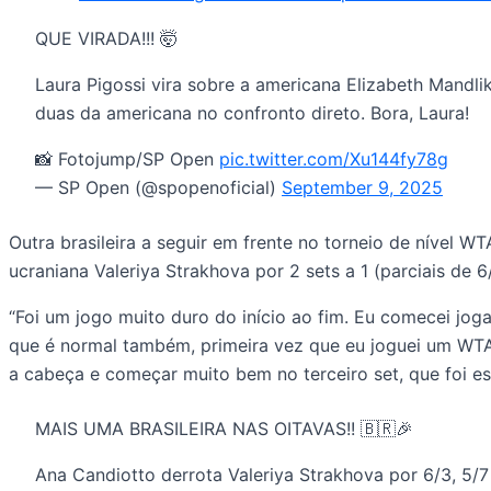
QUE VIRADA!!! 🤯
Laura Pigossi vira sobre a americana Elizabeth Mandlik
duas da americana no confronto direto. Bora, Laura!
📸 Fotojump/SP Open
pic.twitter.com/Xu144fy78g
— SP Open (@spopenoficial)
September 9, 2025
Outra brasileira a seguir em frente no torneio de nível 
ucraniana Valeriya Strakhova por 2 sets a 1 (parciais de 6/
“Foi um jogo muito duro do início ao fim. Eu comecei jo
que é normal também, primeira vez que eu joguei um WTA 
a cabeça e começar muito bem no terceiro set, que foi ess
MAIS UMA BRASILEIRA NAS OITAVAS!! 🇧🇷🎉
Ana Candiotto derrota Valeriya Strakhova por 6/3, 5/7 