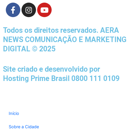
F
I
Y
a
n
o
c
s
u
e
t
t
Todos os direitos reservados. AERA
b
a
u
NEWS COMUNICAÇÃO E MARKETING
o
g
b
DIGITAL © 2025
o
r
e
k
a
-
m
Site criado e desenvolvido por
f
Hosting Prime Brasil 0800 111 0109
Início
Sobre a Cidade