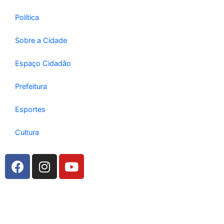
Política
Sobre a Cidade
Espaço Cidadão
Prefeitura
Esportes
Cultura
F
I
Y
a
n
o
c
s
u
e
t
t
b
a
u
o
g
b