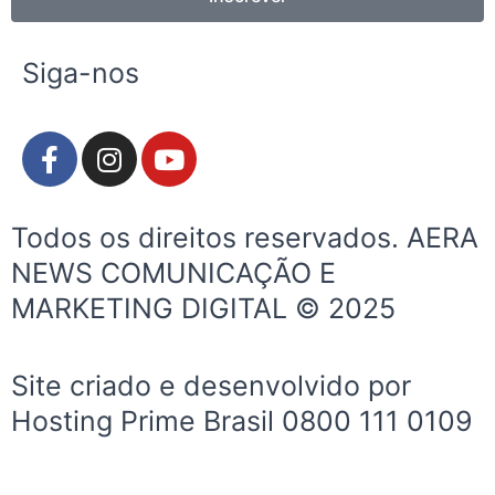
Siga-nos
F
I
Y
a
n
o
c
s
u
e
t
t
Todos os direitos reservados. AERA
b
a
u
NEWS COMUNICAÇÃO E
o
g
b
MARKETING DIGITAL © 2025
o
r
e
k
a
-
m
Site criado e desenvolvido por
f
Hosting Prime Brasil 0800 111 0109