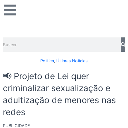
Ir
para
o
conteúdo
Pesquisar
Política
,
Últimas Notícias
📢 Projeto de Lei quer
criminalizar sexualização e
adultização de menores nas
redes
PUBLICIDADE