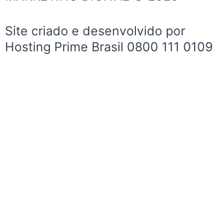
k
a
-
m
Site criado e desenvolvido por
f
Hosting Prime Brasil 0800 111 0109