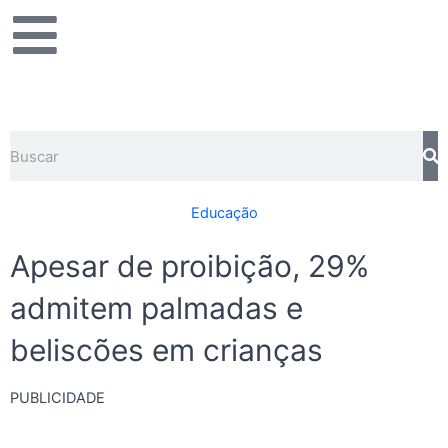
Ir
para
o
conteúdo
Pesquisar
Educação
Apesar de proibição, 29%
admitem palmadas e
beliscões em crianças
PUBLICIDADE