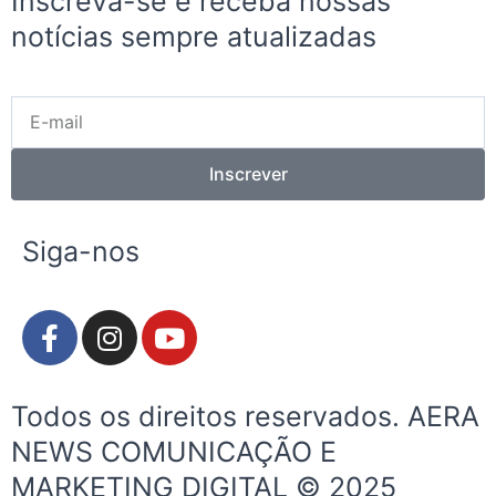
Inscreva-se e receba nossas
notícias sempre atualizadas
E-
mail
Inscrever
Siga-nos
F
I
Y
a
n
o
c
s
u
e
t
t
Todos os direitos reservados. AERA
b
a
u
NEWS COMUNICAÇÃO E
o
g
b
MARKETING DIGITAL © 2025
o
r
e