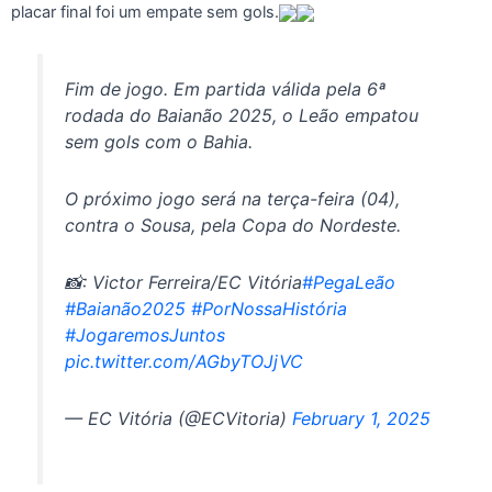
placar final foi um empate sem gols.
Fim de jogo. Em partida válida pela 6ª
rodada do Baianão 2025, o Leão empatou
sem gols com o Bahia.
O próximo jogo será na terça-feira (04),
contra o Sousa, pela Copa do Nordeste.
📸: Victor Ferreira/EC Vitória
#PegaLeão
#Baianão2025
#PorNossaHistória
#JogaremosJuntos
pic.twitter.com/AGbyTOJjVC
— EC Vitória (@ECVitoria)
February 1, 2025