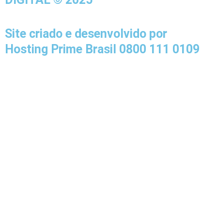
o
r
e
k
a
-
m
Site criado e desenvolvido por
f
Hosting Prime Brasil 0800 111 0109