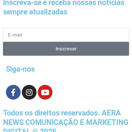
Inscreva-se e receba nossas notícias
sempre atualizadas
E-
mail
Inscrever
Siga-nos
F
I
Y
a
n
o
c
s
u
e
t
t
Todos os direitos reservados. AERA
b
a
u
NEWS COMUNICAÇÃO E MARKETING
o
g
b
DIGITAL © 2025