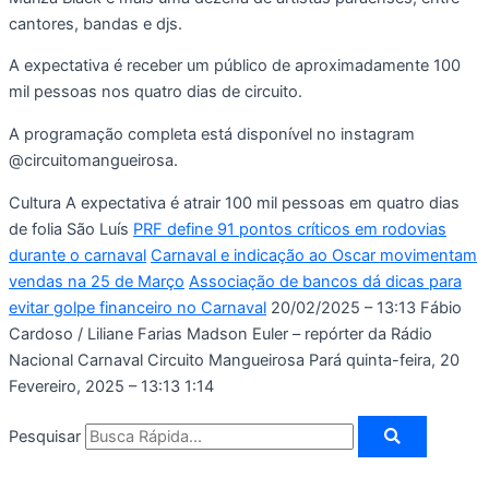
cantores, bandas e djs.
A expectativa é receber um público de aproximadamente 100
mil pessoas nos quatro dias de circuito.
A programação completa está disponível no instagram
@circuitomangueirosa.
Cultura A expectativa é atrair 100 mil pessoas em quatro dias
de folia São Luís
PRF define 91 pontos críticos em rodovias
durante o carnaval
Carnaval e indicação ao Oscar movimentam
vendas na 25 de Março
Associação de bancos dá dicas para
evitar golpe financeiro no Carnaval
20/02/2025 – 13:13
Fábio
Cardoso / Liliane Farias Madson Euler – repórter da Rádio
Nacional Carnaval Circuito Mangueirosa Pará
quinta-feira, 20
Fevereiro, 2025 – 13:13
1:14
Pesquisar