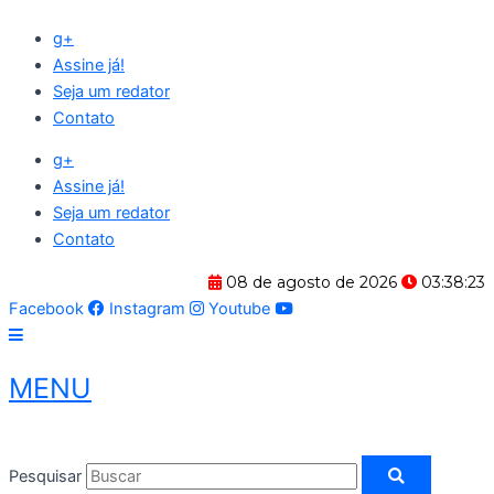
Ir
g+
para
Assine já!
o
Seja um redator
conteúdo
Contato
g+
Assine já!
Seja um redator
Contato
08 de agosto de 2026
03:38:24
Facebook
Instagram
Youtube
MENU
Pesquisar