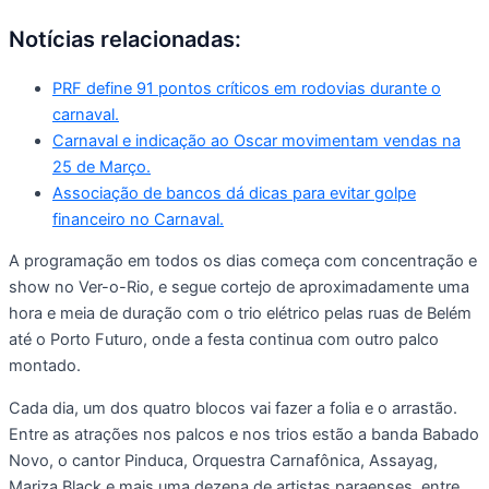
Notícias relacionadas:
PRF define 91 pontos críticos em rodovias durante o
carnaval.
Carnaval e indicação ao Oscar movimentam vendas na
25 de Março.
Associação de bancos dá dicas para evitar golpe
financeiro no Carnaval.
A programação em todos os dias começa com concentração e
show no Ver-o-Rio, e segue cortejo de aproximadamente uma
hora e meia de duração com o trio elétrico pelas ruas de Belém
até o Porto Futuro, onde a festa continua com outro palco
montado.
Cada dia, um dos quatro blocos vai fazer a folia e o arrastão.
Entre as atrações nos palcos e nos trios estão a banda Babado
Novo, o cantor Pinduca, Orquestra Carnafônica, Assayag,
Mariza Black e mais uma dezena de artistas paraenses, entre