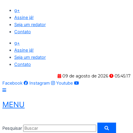
Ir
g+
para
Assine já!
o
Seja um redator
conteúdo
Contato
g+
Assine já!
Seja um redator
Contato
09 de agosto de 2026
05:45:17
Facebook
Instagram
Youtube
MENU
Pesquisar