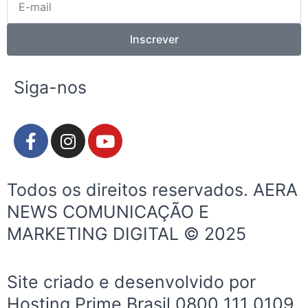
mail
Inscrever
Siga-nos
F
I
Y
a
n
o
c
s
u
e
t
t
Todos os direitos reservados. AERA
b
a
u
NEWS COMUNICAÇÃO E
o
g
b
MARKETING DIGITAL © 2025
o
r
e
k
a
-
m
Site criado e desenvolvido por
f
Hosting Prime Brasil 0800 111 0109