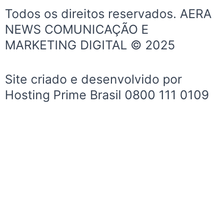
e
t
t
Todos os direitos reservados. AERA
b
a
u
NEWS COMUNICAÇÃO E
o
g
b
MARKETING DIGITAL © 2025
o
r
e
k
a
-
m
Site criado e desenvolvido por
f
Hosting Prime Brasil 0800 111 0109