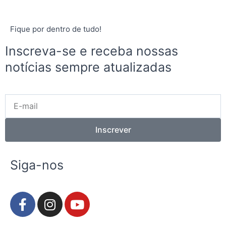
Fique por dentro de tudo!
Inscreva-se e receba nossas
notícias sempre atualizadas
E-
mail
Inscrever
Siga-nos
F
I
Y
a
n
o
c
s
u