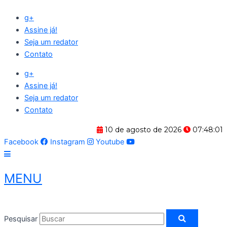
Ir
g+
para
Assine já!
o
Seja um redator
conteúdo
Contato
g+
Assine já!
Seja um redator
Contato
10 de agosto de 2026
07:48:02
Facebook
Instagram
Youtube
MENU
Pesquisar