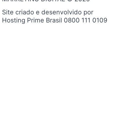
Site criado e desenvolvido por
Hosting Prime Brasil 0800 111 0109
Início
Sobre a Cidade
Política
Sobre a Cidade
Espaço Cidadão
Prefeitura
Esportes
Cultura
Início
Sobre a Cidade
Política
Sobre a Cidade