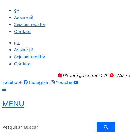
Ir
g+
para
Assine já!
o
Seja um redator
conteúdo
Contato
g+
Assine já!
Seja um redator
Contato
09 de agosto de 2026
12:52:25
Facebook
Instagram
Youtube
MENU
Pesquisar