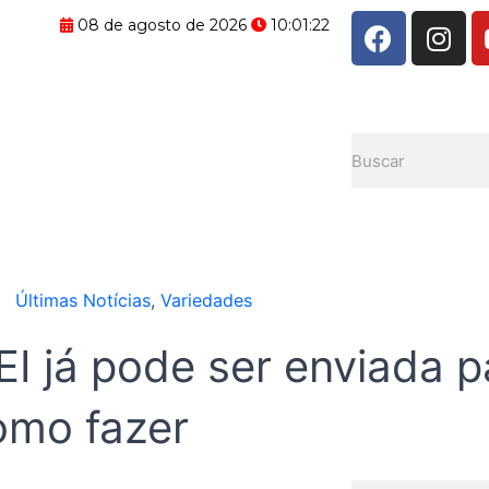
F
I
08 de agosto de 2026
10:01:23
a
n
c
s
e
t
b
a
Pesquisar
o
g
o
r
k
a
m
Últimas Notícias
,
Variedades
I já pode ser enviada p
como fazer