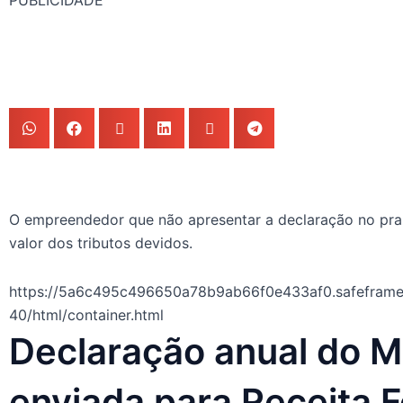
PUBLICIDADE
O empreendedor que não apresentar a declaração no praz
valor dos tributos devidos.
https://5a6c495c496650a78b9ab66f0e433af0.safeframe.
40/html/container.html
Declaração anual do ME
enviada para Receita F