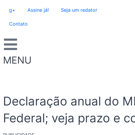
Ir
g+
Assine já!
Seja um redator
para
o
Contato
conteúdo
MENU
Declaração anual do ME
Federal; veja prazo e 