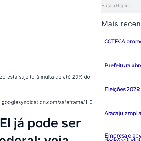
Pesquisar
Mais recen
CCTECA promove
Prefeitura abr
o está sujeito à multa de até 20% do
Eleições 2026:
googlesyndication.com/safeframe/1-0-
Aracaju amplia
I já pode ser
ederal; veja
Empresa e advo
decisões judici