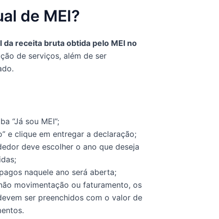
ual de MEI?
 da receita bruta obtida pelo MEI no
ção de serviços, além de ser
ado.
ba “Já sou MEI”;
” e clique em entregar a declaração;
dedor deve escolher o ano que deseja
idas;
pagos naquele ano será aberta;
de não movimentação ou faturamento, os
devem ser preenchidos com o valor de
mentos.