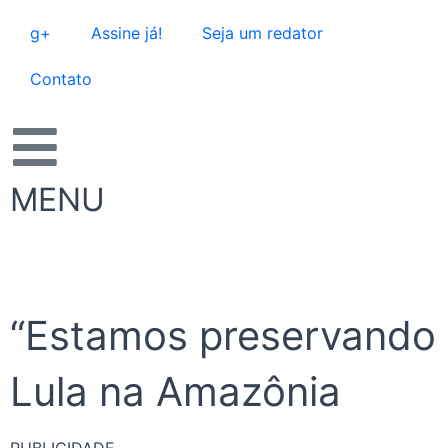
Ir
g+
Assine já!
Seja um redator
para
o
Contato
conteúdo
MENU
“Estamos preservando o
Lula na Amazônia