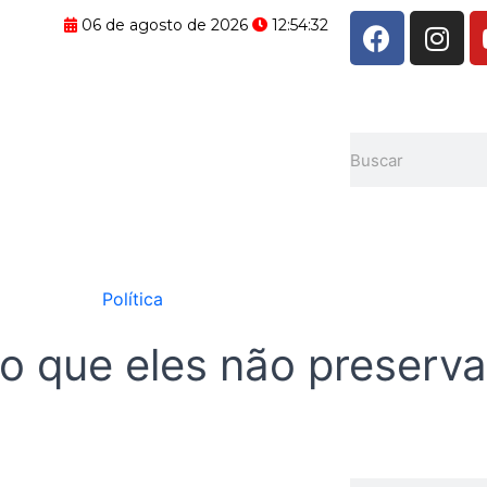
F
I
06 de agosto de 2026
12:54:33
a
n
c
s
e
t
b
a
Pesquisar
o
g
o
r
k
a
m
Política
 que eles não preserva