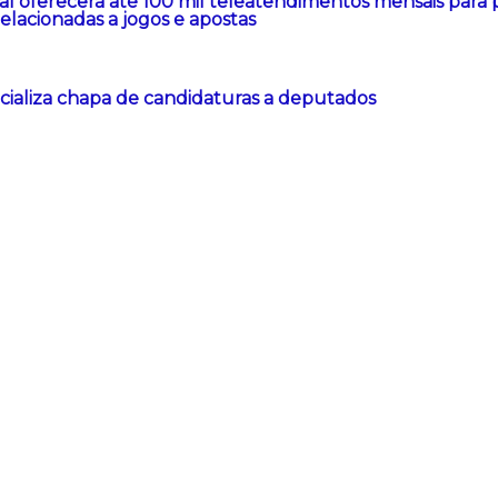
al oferecerá até 100 mil teleatendimentos mensais para
elacionadas a jogos e apostas
ficializa chapa de candidaturas a deputados