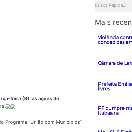
Pesquisar
Mais recen
Violência cont
concedidas em
Câmara de Lar
Prefeita Emíli
livres
erça-feira (9), as ações de
ro.
PF cumpre man
Itabaiana
do Programa “União com Municípios”