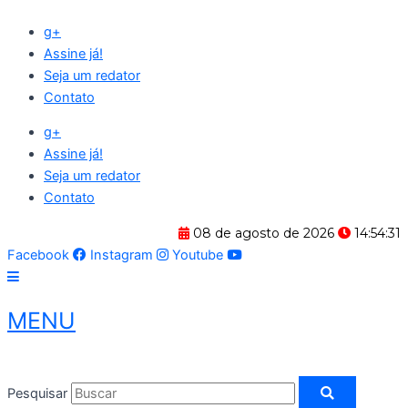
Ir
g+
para
Assine já!
o
Seja um redator
conteúdo
Contato
g+
Assine já!
Seja um redator
Contato
08 de agosto de 2026
14:54:31
Facebook
Instagram
Youtube
MENU
Pesquisar