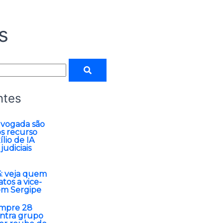
s
ntes
vogada são
s recurso
lio de IA
judiciais
6: veja quem
tos a vice-
em Sergipe
mpre 28
ntra grupo