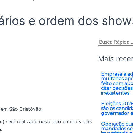
rários e ordem dos show
Pesquisar
Mais rece
Empresa e ad
multadas apó
feito com auxí
citar decisões 
inexistentes
Eleições 202
são os candida
, em São Cristóvão.
governador 
c) será realizado neste ano entre os dias
Operação cu
mandados co
.