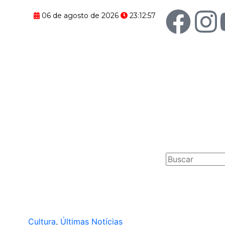
F
I
06 de agosto de 2026
23:12:58
a
n
c
s
e
t
b
a
o
g
Pesquisar
o
r
k
a
Cultura
,
Últimas Notícias