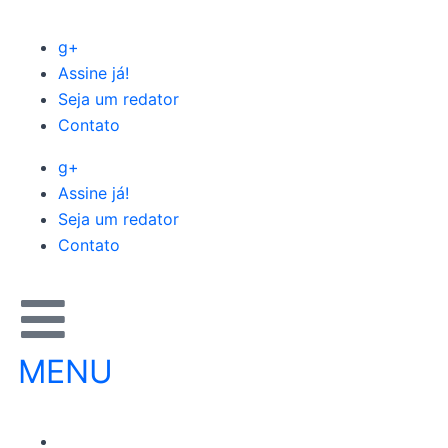
Ir
para
g+
o
Assine já!
conteúdo
Seja um redator
Contato
g+
Assine já!
Seja um redator
Contato
MENU