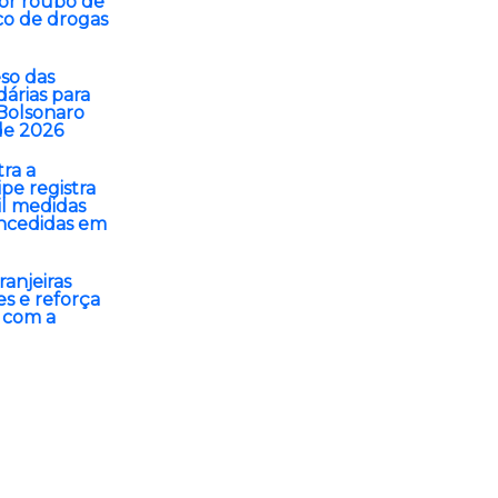
por roubo de
ico de drogas
so das
dárias para
 Bolsonaro
de 2026
tra a
pe registra
il medidas
oncedidas em
anjeiras
s e reforça
 com a