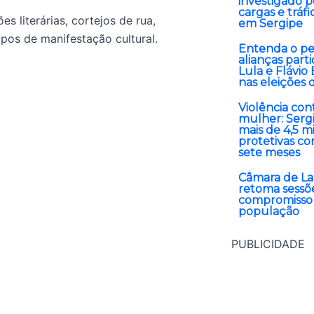
investigado 
cargas e tráf
s literárias, cortejos de rua,
em Sergipe
pos de manifestação cultural.
Entenda o pe
alianças parti
Lula e Flávio
nas eleições 
Violência con
mulher: Sergi
mais de 4,5 m
protetivas c
sete meses
Câmara de Lar
retoma sessõe
compromisso
população
PUBLICIDADE