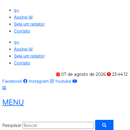
Ir
g+
para
Assine já!
o
Seja um redator
conteúdo
Contato
g+
Assine já!
Seja um redator
Contato
07 de agosto de 2026
23:44:12
Facebook
Instagram
Youtube
MENU
Pesquisar