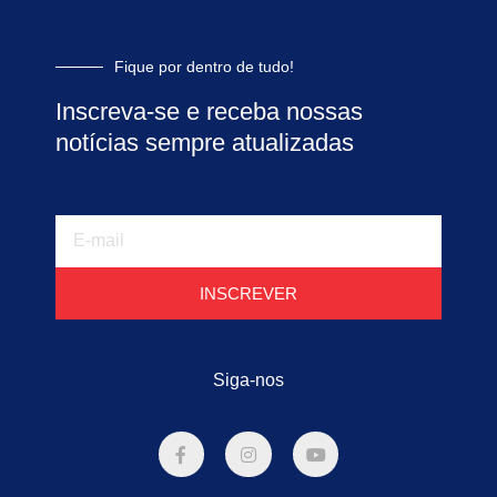
Fique por dentro de tudo!
Inscreva-se e receba nossas
notícias sempre atualizadas
E-
mail
INSCREVER
Siga-nos
F
I
Y
a
n
o
c
s
u
e
t
t