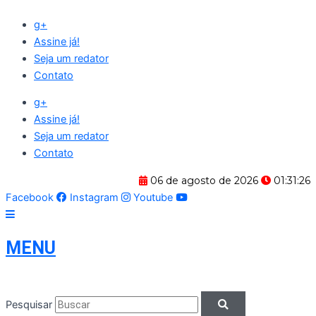
Ir
g+
para
Assine já!
o
Seja um redator
conteúdo
Contato
g+
Assine já!
Seja um redator
Contato
06 de agosto de 2026
01:31:27
Facebook
Instagram
Youtube
MENU
Pesquisar