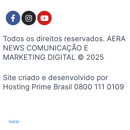
F
I
Y
a
n
o
c
s
u
e
t
t
Todos os direitos reservados. AERA
b
a
u
NEWS COMUNICAÇÃO E
o
g
b
MARKETING DIGITAL © 2025
o
r
e
k
a
-
m
Site criado e desenvolvido por
f
Hosting Prime Brasil 0800 111 0109
Início