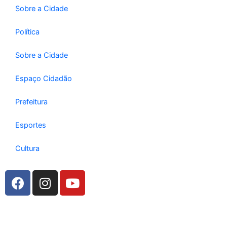
Sobre a Cidade
Política
Sobre a Cidade
Espaço Cidadão
Prefeitura
Esportes
Cultura
F
I
Y
a
n
o
c
s
u
e
t
t
b
a
u