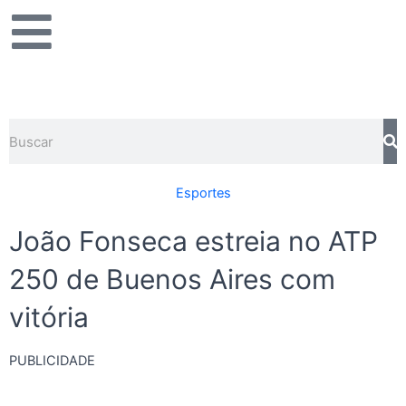
Ir
para
o
conteúdo
Pesquisar
Esportes
João Fonseca estreia no ATP
250 de Buenos Aires com
vitória
PUBLICIDADE