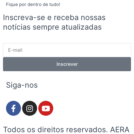
Fique por dentro de tudo!
Inscreva-se e receba nossas
notícias sempre atualizadas
E-
mail
Inscrever
Siga-nos
F
I
Y
a
n
o
c
s
u
e
t
t
Todos os direitos reservados. AERA