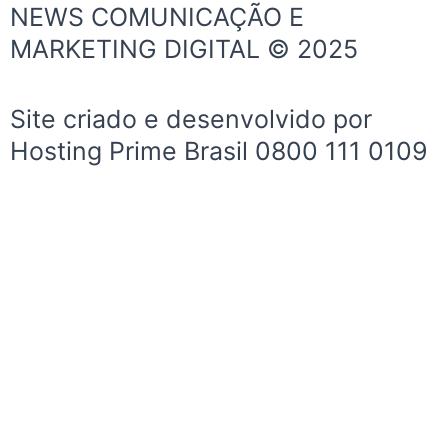
b
a
u
NEWS COMUNICAÇÃO E
o
g
b
MARKETING DIGITAL © 2025
o
r
e
k
a
-
m
Site criado e desenvolvido por
f
Hosting Prime Brasil 0800 111 0109